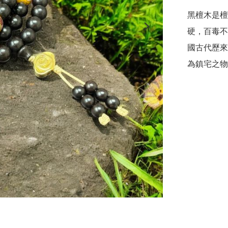
黑檀木是檀
硬，百毒不
國古代歷來
為鎮宅之物