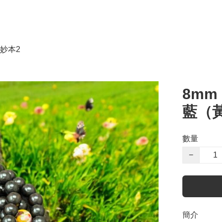
妙本2
8mm
藍（
數量
−
簡介