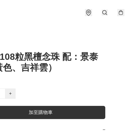
 108粒黑檀念珠 配：景泰
黃色、吉祥雲）
+
加至購物車
−