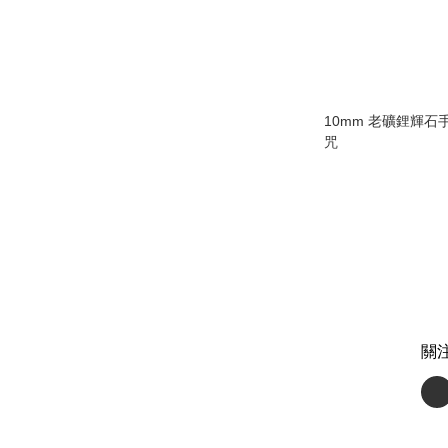
10mm 老礦鋰輝石
咒
關