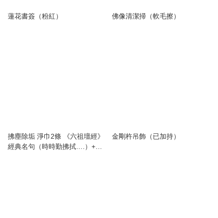
蓮花書簽（粉紅）
佛像清潔掃（軟毛擦）
拂塵除垢 淨巾2條 《六祖壇經》
金剛杵吊飾（已加持）
經典名句（時時勤拂拭….）+
（本來無一物….）兩件