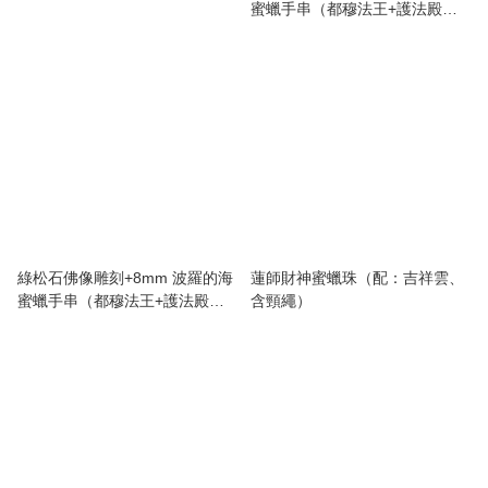
蜜蠟手串（都穆法王+護法殿加
持）
綠松石佛像雕刻+8mm 波羅的海
蓮師財神蜜蠟珠（配：吉祥雲、
蜜蠟手串（都穆法王+護法殿加
含頸繩）
持）