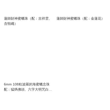
蓮師財神蜜蠟珠（配：吉祥雲、
蓮師財神蜜蠟珠（配：金蓮花）
含頸繩）
6mm 108粒波羅的海蜜蠟念珠
配：猛獁佛頭、六字大明咒白水
晶