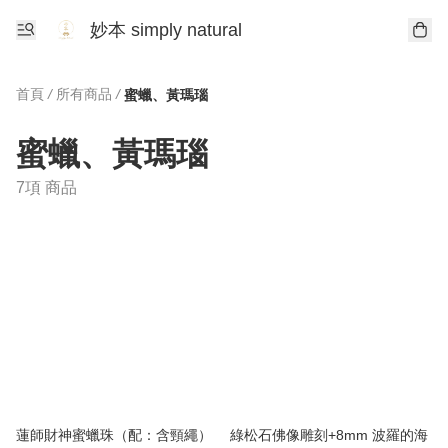
妙本 simply natural
首頁
/
所有商品
/
蜜蠟、黃瑪瑙
蜜蠟、黃瑪瑙
7項 商品
蓮師財神蜜蠟珠（配：含頸繩）
綠松石佛像雕刻+8mm 波羅的海