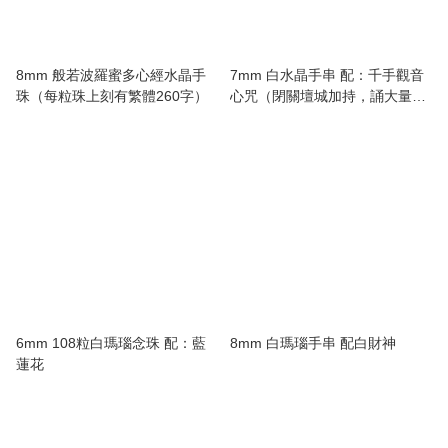
8mm 般若波羅蜜多心經水晶手
7mm 白水晶手串 配：千手觀音
珠（每粒珠上刻有繁體260字）
心咒（閉關壇城加持，誦大量六
字大明咒及大悲咒）
6mm 108粒白瑪瑙念珠 配：藍
8mm 白瑪瑙手串 配白財神
蓮花