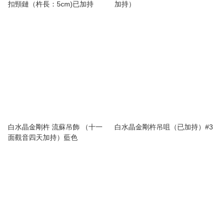
扣頸鏈（杵長：5cm)已加持
加持）
白水晶金剛杵 流蘇吊飾 （十一
白水晶金剛杵吊咀（已加持）#3
面觀音四天加持）藍色