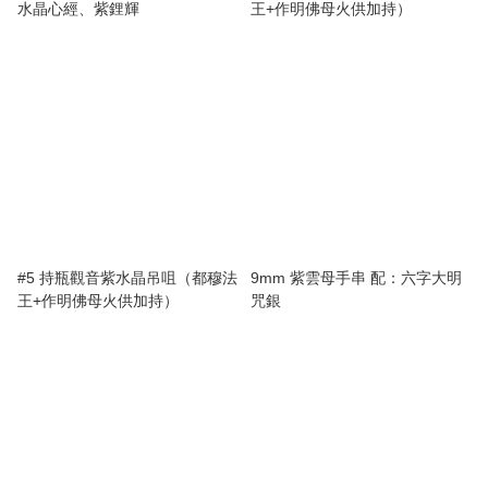
水晶心經、紫鋰輝
王+作明佛母火供加持）
#5 持瓶觀音紫水晶吊咀（都穆法
9mm 紫雲母手串 配：六字大明
王+作明佛母火供加持）
咒銀