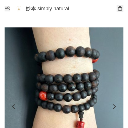
妙本 simply natural