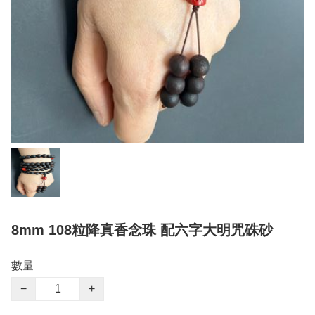
8mm 108粒降真香念珠 配六字大明咒硃砂
數量
−
+