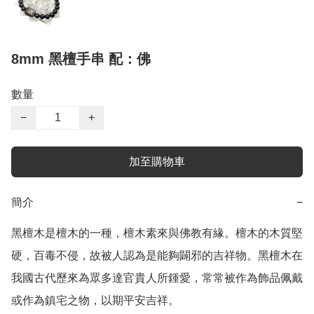
8mm 黑檀手串 配：佛
數量
−
+
加至購物車
簡介
−
黑檀木是檀木的一種，檀木素來與佛教有緣。檀木的木質堅
硬，百毒不侵，故被人認為是能夠闢邪的吉祥物。黑檀木在
我國古代歷來為眾多達官貴人所鍾愛，常常被作為飾品佩戴
或作為鎮宅之物，以期平安吉祥。