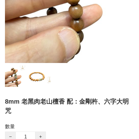
8mm 老黑肉老山檀香 配：金剛杵、六字大明
咒
數量
−
+