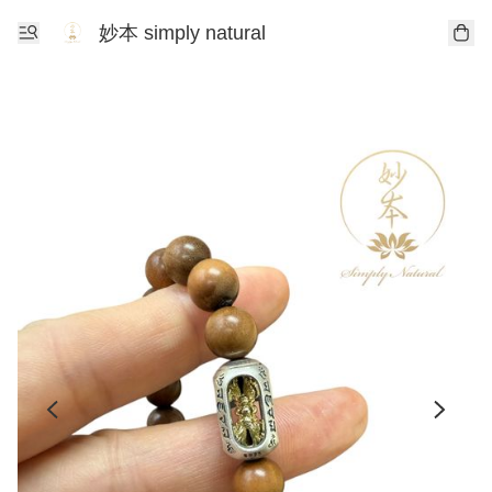
妙本 simply natural