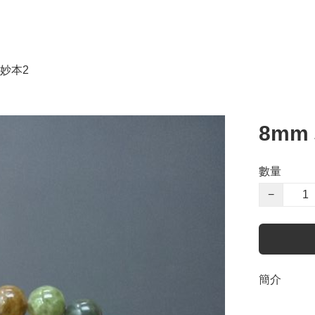
妙本2
8mm
數量
−
簡介