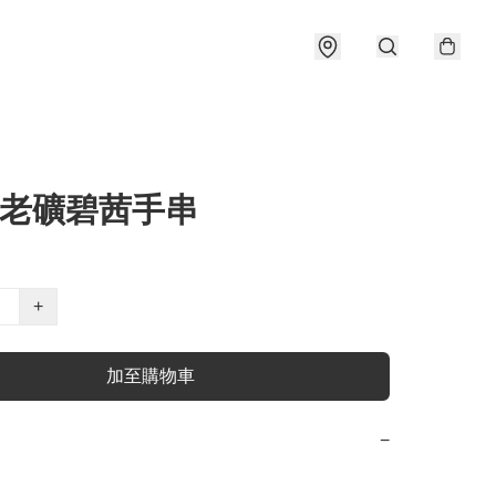
 老礦碧茜手串
+
加至購物車
−