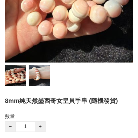
8mm純天然墨西哥女皇貝手串 (隨機發貨)
數量
−
+