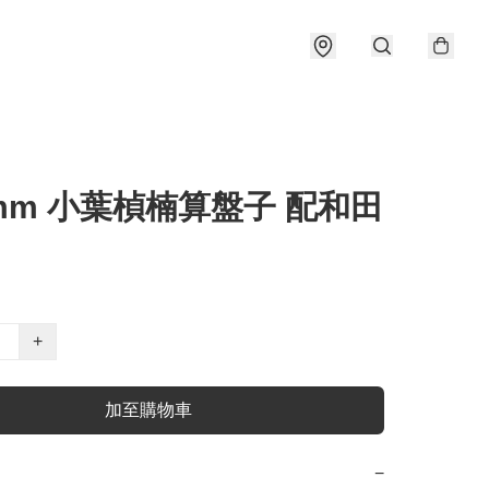
1mm 小葉楨楠算盤子 配和田
+
加至購物車
−