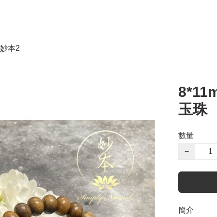
妙本2
8*1
玉珠
數量
−
簡介