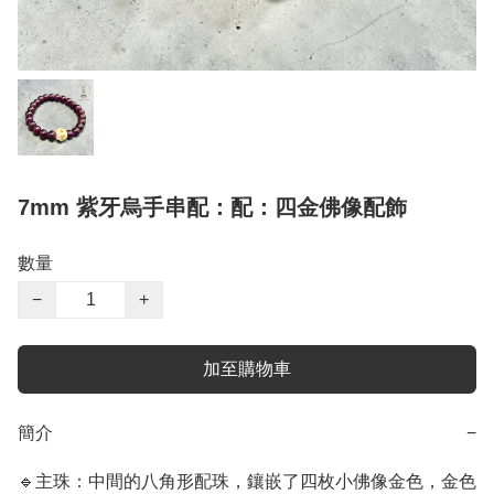
7mm 紫牙烏手串配：配：四金佛像配飾
數量
−
+
加至購物車
簡介
−
🔹主珠：中間的八角形配珠，鑲嵌了四枚小佛像金色，金色