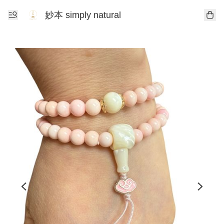
妙本 simply natural