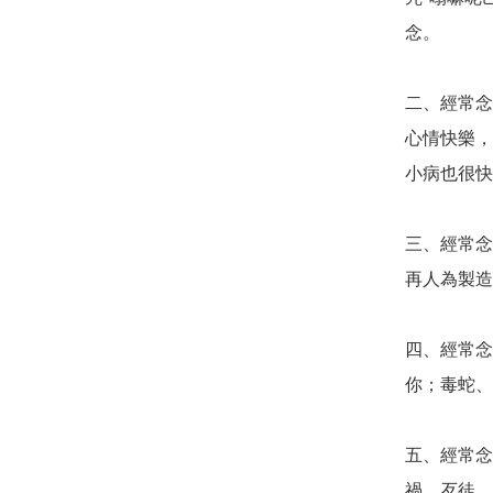
念。

二、經常念
心情快樂，
小病也很快
三、經常念
再人為製造
四、經常念
你；毒蛇、
五、經常念
禍、歹徒、