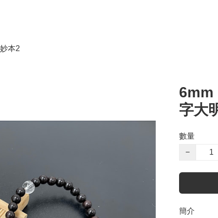
妙本2
6mm
字大
數量
−
簡介