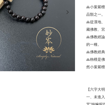
🙏小葉紫
品類之一。

🙏從漢地
藏佛教、宮
🙏佛教經
的一種。

🙏佛教經
🙏栴檀是
然小葉紫檀
【六字大明
一、未進入
咒"嗡嘛呢