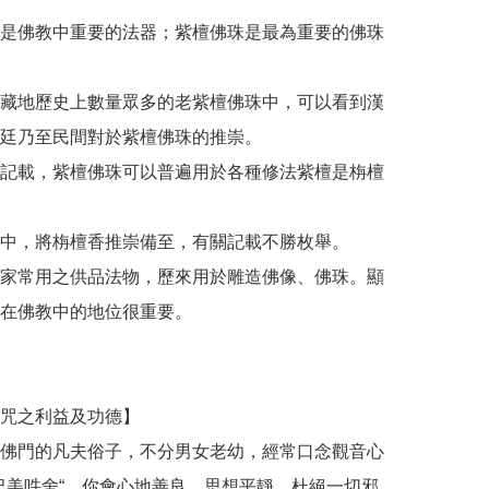
檀是佛教中重要的法器；紫檀佛珠是最為重要的佛珠
、藏地歷史上數量眾多的老紫檀佛珠中，可以看到漢
廷乃至民間對於紫檀佛珠的推崇。

論記載，紫檀佛珠可以普遍用於各種修法紫檀是栴檀
典中，將栴檀香推崇備至，有關記載不勝枚舉。

佛家常用之供品法物，歷來用於雕造佛像、佛珠。顯
在佛教中的地位很重要。

咒之利益及功德】

佛門的凡夫俗子，不分男女老幼，經常口念觀音心
巴美吽舍“，你會心地善良，思想平靜，杜絕一切邪