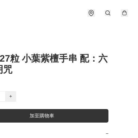
 27粒 小葉紫檀手串 配：六
明咒
+
加至購物車
−