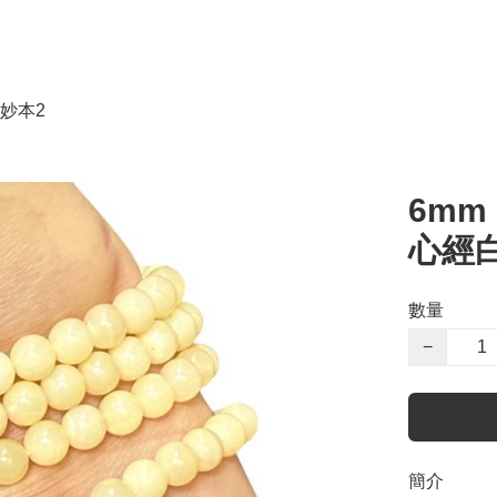
妙本2
6mm
心經
數量
−
簡介