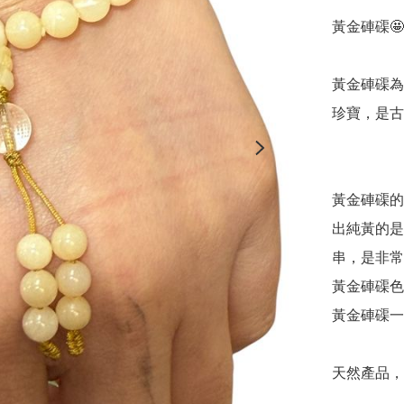
黃金硨磲🤩🤩
黃金硨磲為
珍寶，是古
黃金硨磲的
出純黃的是
串，是非常
黃金硨磲色
黃金硨磲一
天然產品，