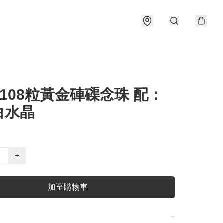
 108粒黃金硨磲念珠 配：
白水晶
+
加至購物車
−