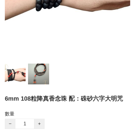
6mm 108粒降真香念珠 配：硃砂六字大明咒
數量
−
+