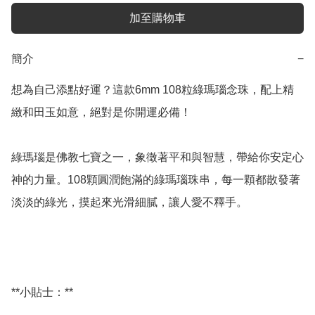
加至購物車
簡介
−
想為自己添點好運？這款6mm 108粒綠瑪瑙念珠，配上精
緻和田玉如意，絕對是你開運必備！ 

綠瑪瑙是佛教七寶之一，象徵著平和與智慧，帶給你安定心
神的力量。108顆圓潤飽滿的綠瑪瑙珠串，每一顆都散發著
淡淡的綠光，摸起來光滑細膩，讓人愛不釋手。

**小貼士：** 
