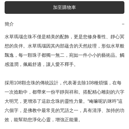
加至購物車
簡介
−
水草瑪瑙念珠不僅是精美的配飾，更是您修身養性、靜心冥
想的良伴。水草瑪瑙因其內部蘊含的天然紋理，形似水草般
飄逸，每一顆珠子都獨一無二，宛如一件小小的藝術品。觸
感溫潤，佩戴舒適，讓人愛不釋手。

採用108顆念珠的傳統設計，代表著去除108種煩惱，在每
一次捻動中，都帶來一份平靜與祥和。搭配精心雕刻的六字
大明咒，更增添了這款念珠的靈性力量。“唵嘛呢叭咪吽”這
六個字，是佛教中最常見的咒語之一，具有清淨、加持的功
效，能幫助您淨化心靈，增強正能量。
