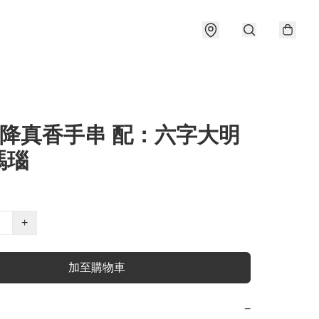
 降真香手串 配：六字大明
瑪瑙
+
加至購物車
−