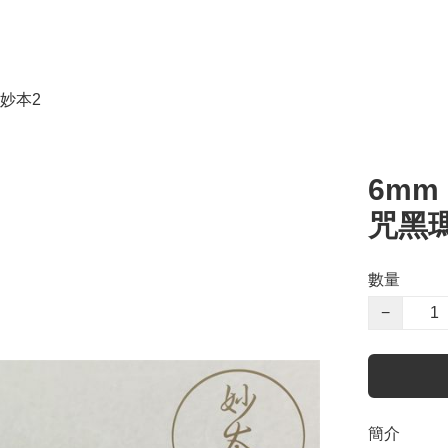
妙本2
6mm
咒黑
數量
−
簡介