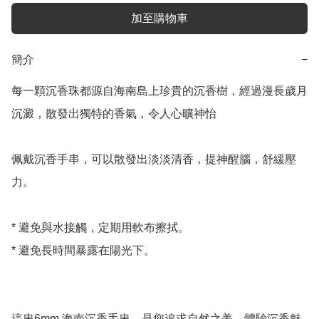
加至購物車
簡介
−
每一顆沉香珠都源自海南島上珍貴的沉香樹，經過漫長歲月
沉澱，散發出獨特的香氣，令人心曠神怡

佩戴沉香手串，可以散發出淡淡清香，提神醒腦，舒緩壓
力。

* 避免與水接觸，定期用軟布擦拭。

* 避免長時間暴露在陽光下。

這串6mm 海南沉香手串，是您追求自然之美，體驗沉香魅