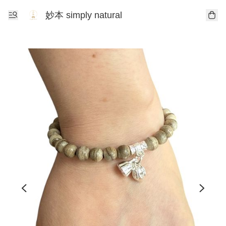
妙本 simply natural