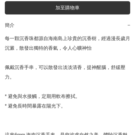
加至購物車
簡介
−
每一顆沉香珠都源自海南島上珍貴的沉香樹，經過漫長歲月
沉澱，散發出獨特的香氣，令人心曠神怡

佩戴沉香手串，可以散發出淡淡清香，提神醒腦，舒緩壓
力。

* 避免與水接觸，定期用軟布擦拭。

* 避免長時間暴露在陽光下。

這串6mm 海南沉香手串，是您追求自然之美，體驗沉香魅