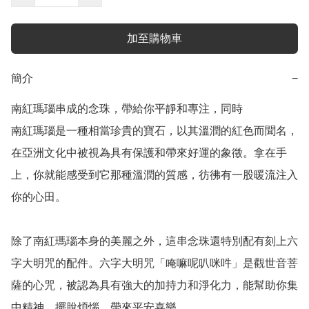
加至購物車
簡介
−
南紅瑪瑙串成的念珠，帶給你平靜和專注，同時

南紅瑪瑙是一種相當珍貴的寶石，以其溫潤的紅色而聞名，
在亞洲文化中被視為具有保護和帶來好運的象徵。拿在手
上，你就能感受到它那種溫潤的質感，彷彿有一股暖流注入
你的心田。

除了南紅瑪瑙本身的美麗之外，這串念珠還特別配有刻上六
字大明咒的配件。六字大明咒「唵嘛呢叭咪吽」是觀世音菩
薩的心咒，被認為具有強大的加持力和淨化力，能幫助你集
中精神，擺脫煩惱，帶來平安喜樂。
