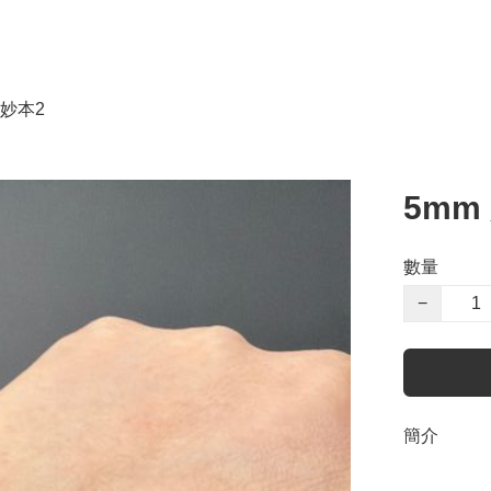
妙本2
5mm
數量
−
簡介