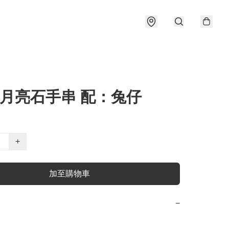
 月亮石手串 配：兔仔
+
加至購物車
−