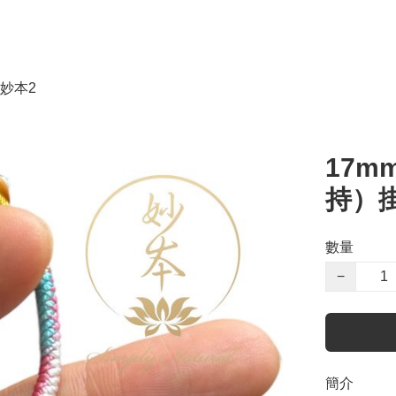
妙本2
17m
持）
數量
−
簡介