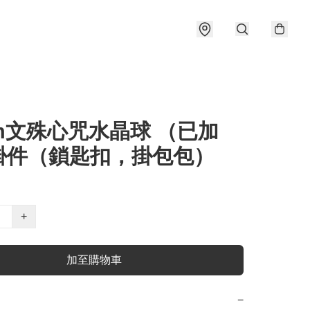
m文殊心咒水晶球 （已加
掛件（鎖匙扣，掛包包）
+
加至購物車
−