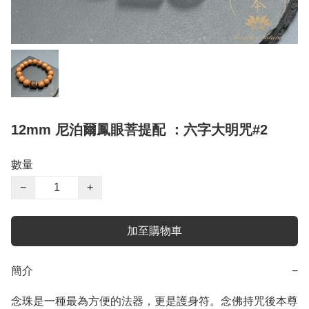
12mm 尼泊爾鳳眼菩提配 ：六字大明咒#2
數量
−
+
加至購物車
簡介
−
念珠是一種最為方便的法器，更是護身符。念佛持咒後本尊