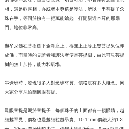
相，還是歡喜相，亦或者本尊還是護法，所以一串菩提子念
珠在手，等同於擁有一把萬能鑰匙，打開親近本尊的那扇
門。地位非常高。

迦牟尼佛在菩提樹下金剛座上，得無上正等正覺菩提果位即
成佛，而當時的見證者和護法者便是菩提樹，由此可見菩提
樹的無上加持，能力和氣場。

串珠班時，發現很多人對念珠材質、價格沒有多大概念。同
大家分享尼泊爾鳳眼菩提。

鳳眼菩提是屬於菩提子，每個珠子的上面都有一顆眼睛，越
細越罕見，價格也是越細粒越昂貴。10-11mm價錢大約1-3
千。10mm 開始比較少了，價錢大約6-9千元。9mm 就是佛