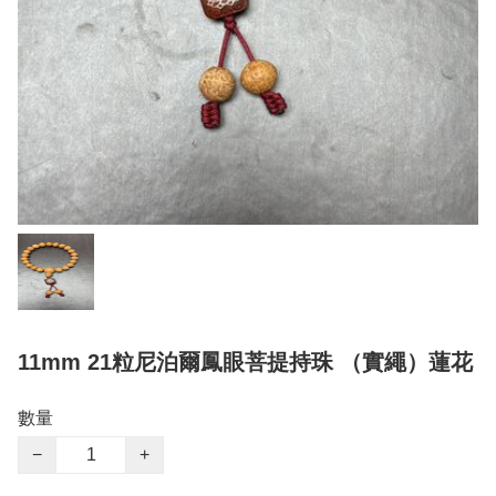
11mm 21粒尼泊爾鳳眼菩提持珠 （實繩）蓮花
數量
−
+