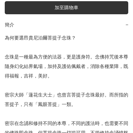
加至購物車
簡介
−
為何要選昂貴尼泊爾菩提子念珠？

念珠是一種最為方便的法器，更是護身符。念佛持咒後本尊
隨身幻化結界氣場，加持及護佑佩戴者，消除各種業障，既
得福報，吉祥，美好。

密宗大師「蓮花生大士」也曾言菩提子念珠最好。而所指的
菩提子，只有「鳳眼菩提」一類。

密宗在念誦和修持不同的本尊，不同的護法時，也需要不同
的佛珠即念珠，但菩提念珠一切皆可用，不管修持念誦憤怒