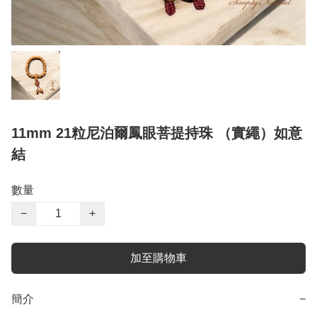
11mm 21粒尼泊爾鳳眼菩提持珠 （實繩）如意
結
數量
−
+
加至購物車
簡介
−