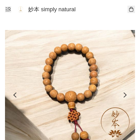
妙本 simply natural