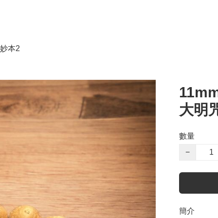
妙本2
11m
大明
數量
−
簡介