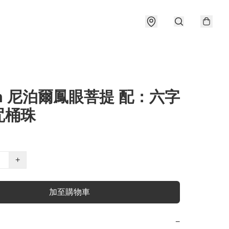
m 尼泊爾鳳眼菩提 配：六字
咒桶珠
+
加至購物車
−