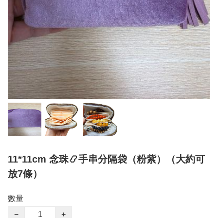
11*11cm 念珠📿手串分隔袋（粉紫）（大約可
放7條）
數量
−
+