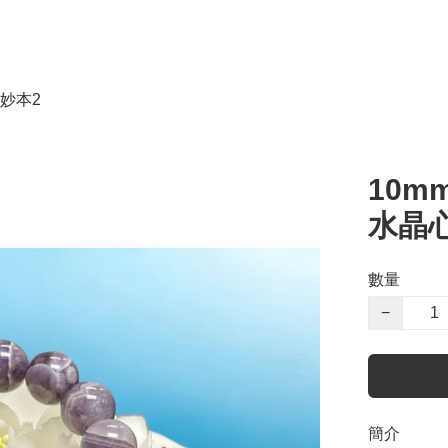
妙本2
10m
水晶
數量
−
簡介