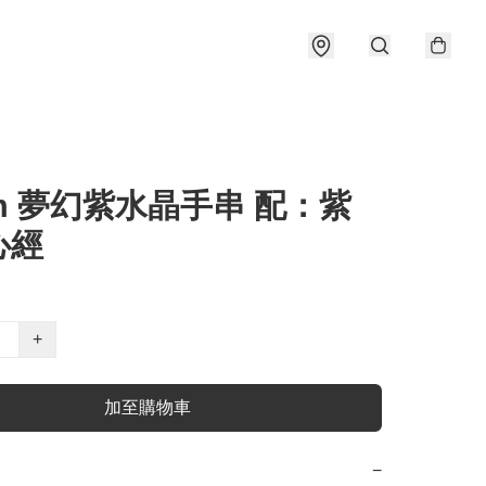
m 夢幻紫水晶手串 配：紫
心經
+
加至購物車
−