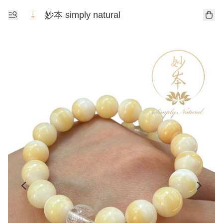
妙本 simply natural