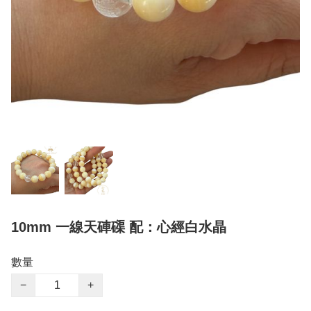
10mm 一線天硨磲 配：心經白水晶
數量
−
+