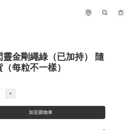
閃靈金剛繩綠（已加持） 隨
貨（每粒不一樣）
+
加至購物車
−