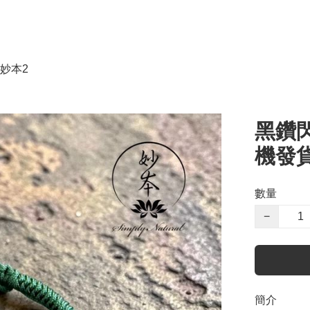
妙本2
黑鑽
機發
數量
−
簡介