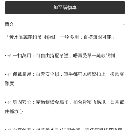
加至購物車
簡介
−
「黃水晶萬能扣吊咀頸鏈｜一物多用，百搭無限可能」

• ✅ 一扣萬用：可自由搭配吊墜，唔再受單一鏈款限制

• ✅ 佩戴超易：自帶安全鎖，單手都可以輕鬆扣上，換款零
難度

• ✅ 穩固安心：精緻鑲鑽金屬扣，扣合緊密唔易甩，日常戴
住都放心

• ✅ 百搭耐看：溫柔黃水晶+細閃金扣，襯任何風格都唔突