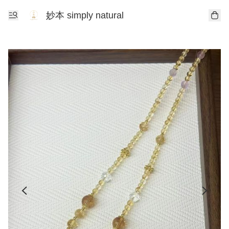
妙本 simply natural