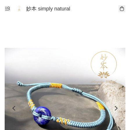
妙本 simply natural