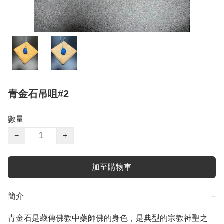
青金石吊咀#2
數量
−
+
加至購物車
簡介
−
青金石是藏傳佛教中藥師佛的身色，是典型的宗教神聖之