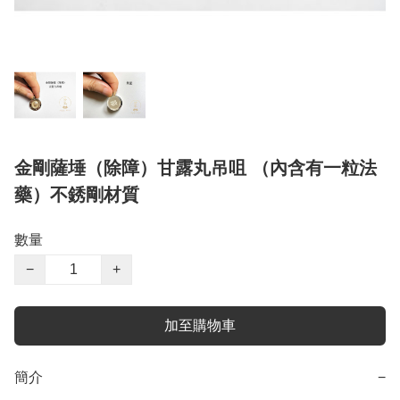
金剛薩埵（除障）甘露丸吊咀 （內含有一粒法
藥）不銹剛材質
數量
−
+
加至購物車
簡介
−