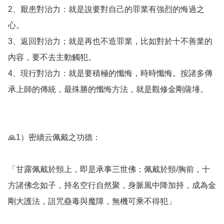
2、厭患對治力：就是說要對自己的罪業有強烈的悔過之
心。

3、返回對治力；就是再也不造罪業，比如對於十不善業的
內容，要不去主動觸犯。

4、現行對治力：就是要積極的懺悔，時時懺悔。按諸多傳
承上師的傳統，最殊勝的懺悔方法，就是觀修金剛薩埵。

🙏1）密續云佩戴之功德：

「甘露佩戴於頸上，即是承事三世佛；佩戴於頸/胸前，十
方諸佛念如子，持名空行自然聚，身脈風中降加持，成為金
剛大護法，詛咒蠱毒與魔障，無機可乘不得犯」
