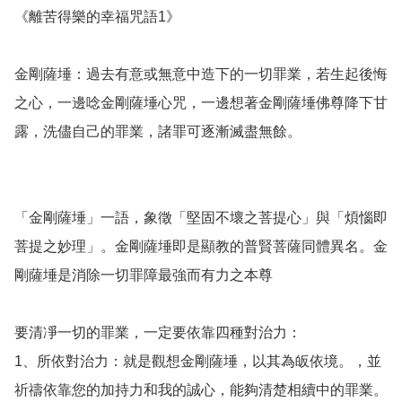
《離苦得樂的幸福咒語1》

金剛薩埵：過去有意或無意中造下的一切罪業，若生起後悔
之心，一邊唸金剛薩埵心咒，一邊想著金剛薩埵佛尊降下甘
露，洗儘自己的罪業，諸罪可逐漸滅盡無餘。

「金剛薩埵」一語，象徵「堅固不壞之菩提心」與「煩惱即
菩提之妙理」。金剛薩埵即是顯教的普賢菩薩同體異名。金
剛薩埵是消除一切罪障最強而有力之本尊

要清凈一切的罪業，一定要依靠四種對治力：

1、所依對治力：就是觀想金剛薩埵，以其為皈依境。，並
祈禱依靠您的加持力和我的誠心，能夠清楚相續中的罪業。
