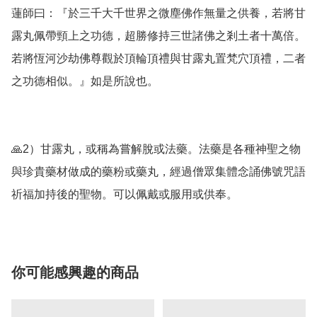
蓮師曰：『於三千大千世界之微塵佛作無量之供養，若將甘
露丸佩帶頸上之功德，超勝修持三世諸佛之剎土者十萬倍。
若將恆河沙劫佛尊觀於頂輪頂禮與甘露丸置梵穴頂禮，二者
之功德相似。』如是所說也。

🙏2）甘露丸，或稱為嘗解脫或法藥。法藥是各種神聖之物
與珍貴藥材做成的藥粉或藥丸，經過僧眾集體念誦佛號咒語
祈福加持後的聖物。可以佩戴或服用或供奉。
你可能感興趣的商品