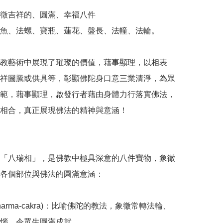
徵吉祥的、圓滿、幸福八件

魚、法螺、寶瓶、蓮花、盤長、法幢、法輪。

教藝術中展現了璀璨的價值，藉事顯理，以相表
祥圖騰或供具等，彰顯佛陀身口意三業清淨，為眾
範，藉事顯理，啟發行者藉由身體力行落實佛法，
相合，真正展現佛法的精神與意涵！

「八瑞相」，是佛教中極具深意的八件寶物，象徵
各個部位與佛法的圓滿意涵：

(Dharma-cakra)：比喻佛陀的教法，象徵常轉法輪、
惱，令眾生圓滿成就 。
