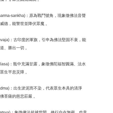
(Dharma-sankha)：原為戰鬥號角，現象徵佛法音聲
威德，能警世並降伏眾魔 。

(Dhvaja)：古印度的軍旗，引申為佛法堅固不衰，能
道、勝出一切 。

(Kalasa)：瓶中充滿甘露，象徵佛陀福智圓滿、法水
眾生平息災障 。

(Padma)：出生淤泥而不染，代表眾生本具的清淨
佛菩薩的慈悲莊嚴 。

(Matsya)：象徵佛法超越世間、修行自在無礙，也意