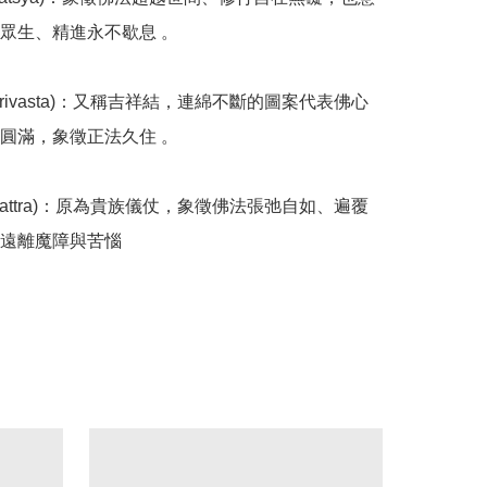
眾生、精進永不歇息 。

(Shrivasta)：又稱吉祥結，連綿不斷的圖案代表佛心
圓滿，象徵正法久住 。

(Chattra)：原為貴族儀仗，象徵佛法張弛自如、遍覆
遠離魔障與苦惱