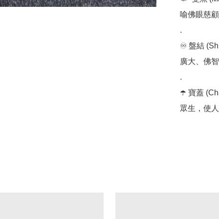
喻佛眼慈顧
.

♾️ 盤結 
廣大、佛智
.

☂️ 寶蓋 
眾生，使人