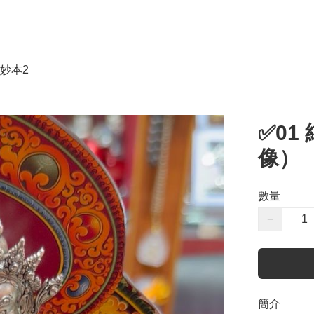
妙本2
✅0
像）
數量
−
簡介