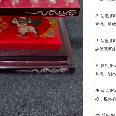
.

🐚 法螺 
宣流、勇猛
.

🚩 法幢 
調伏魔軍外
.

🏺 寶瓶 
常流，能為
.

🪷 蓮花 
心，也比喻
.

🐟 雙魚 