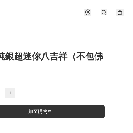
1 純銀超迷你八吉祥（不包佛
+
加至購物車
−