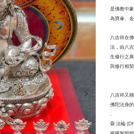
是佛教中象
為寶傘、金
八吉祥在佛
法，由八吉
生修行之典
與修行相契
八吉祥又稱
佛陀法身的
.

🎡 法輪 
摧碾無明煩