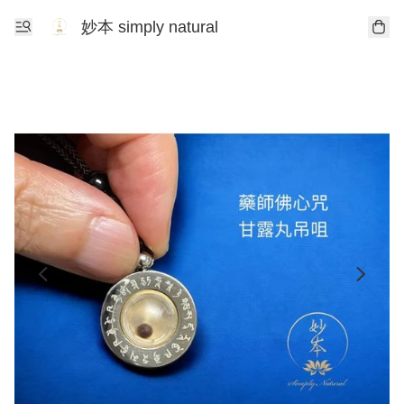
妙本 simply natural