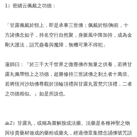
1）密續云佩戴之功德：

「甘露佩戴於頸上，即是承事三世佛；佩戴於頸/胸前，十
方諸佛念如子，持名空行自然聚，身脈風中降加持，成為金
剛大護法，詛咒蠱毒與魔障，無機可乘不得犯」

蓮師曰：『於三千大千世界之微塵佛作無量之供養，若將甘
露丸佩帶頸上之功德，超勝修持三世諸佛之剎土者十萬倍。
若將恆河沙劫佛尊觀於頂輪頂禮與甘露丸置梵穴頂禮，二者
之功德相似。』如是所說也。

🙏2）甘露丸，或稱為嘗解脫或法藥。法藥是各種神聖之物
與珍貴藥材做成的藥粉或藥丸，經過僧眾集體念誦佛號咒語