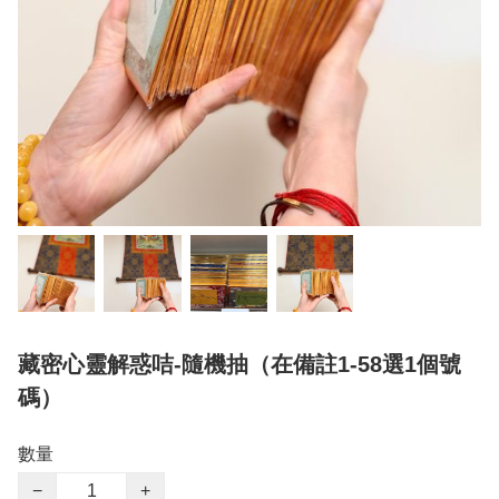
藏密心靈解惑咭-隨機抽（在備註1-58選1個號
碼）
數量
−
+