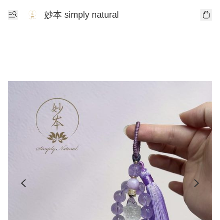
妙本 simply natural