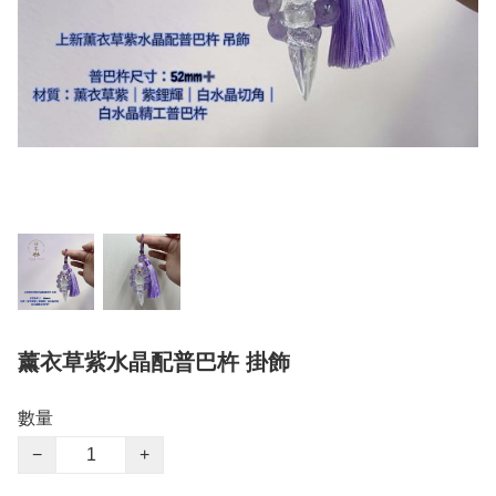
薰衣草紫水晶配普巴杵 掛飾
數量
−
+