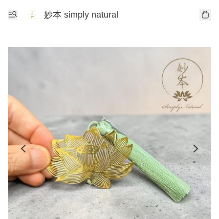
妙本 simply natural