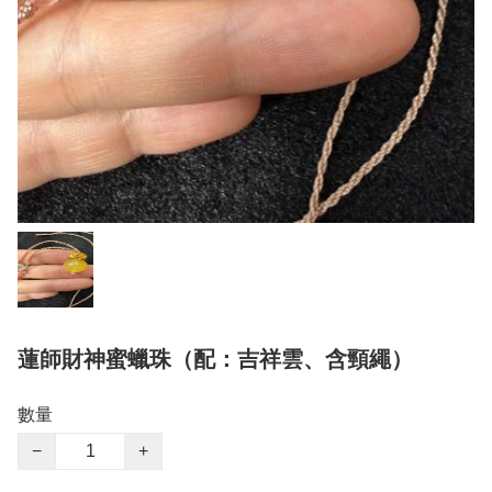
蓮師財神蜜蠟珠（配：吉祥雲、含頸繩）
數量
−
+