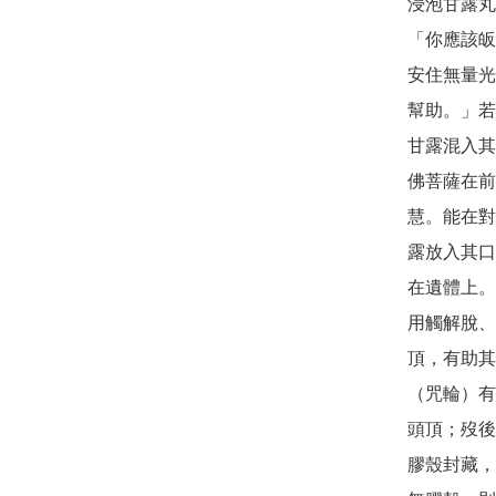
浸泡甘露丸
「你應該皈
安住無量光
幫助。」若
甘露混入其
佛菩薩在前
慧。能在對
露放入其口
在遺體上。
用觸解脫、
頂，有助其
（咒輪）有
頭頂；歿後
膠殼封藏，