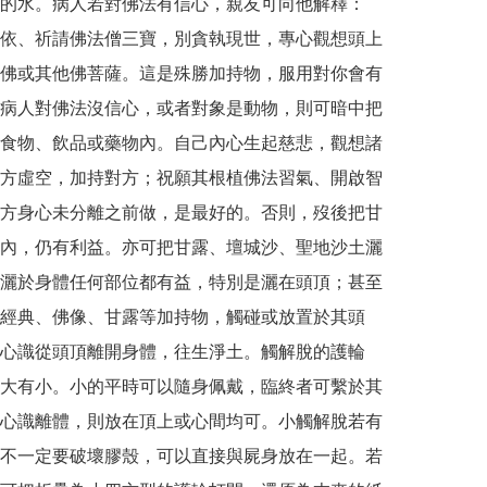
的水。病人若對佛法有信心，親友可向他解釋：
依、祈請佛法僧三寶，別貪執現世，專心觀想頭上
佛或其他佛菩薩。這是殊勝加持物，服用對你會有
病人對佛法沒信心，或者對象是動物，則可暗中把
食物、飲品或藥物內。自己內心生起慈悲，觀想諸
方虛空，加持對方；祝願其根植佛法習氣、開啟智
方身心未分離之前做，是最好的。否則，歿後把甘
內，仍有利益。亦可把甘露、壇城沙、聖地沙土灑
灑於身體任何部位都有益，特別是灑在頭頂；甚至
經典、佛像、甘露等加持物，觸碰或放置於其頭
心識從頭頂離開身體，往生淨土。觸解脫的護輪
大有小。小的平時可以隨身佩戴，臨終者可繫於其
心識離體，則放在頂上或心間均可。小觸解脫若有
不一定要破壞膠殼，可以直接與屍身放在一起。若