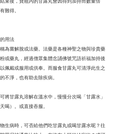
結束後，寶瓶內的甘露丸會因得到加持而數量倍
有難得。

的用法

稱為嘗解脫或法藥。法藥是各種神聖之物與珍貴藥
粉或藥丸，經過僧眾集體念誦佛號咒語祈福加持後
以佩戴或服用或供奉。而服食甘露丸可清淨此生之
的不淨，也有助去除疾病。

可將甘露丸溶解在溫水中，慢慢分次喝「甘露水」
天喝）。或直接吞服。

物生病時，可否給他們吃甘露丸或喝甘露水呢？往