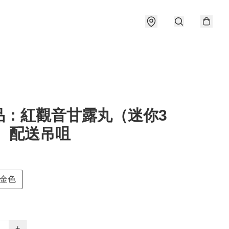
品：紅觀音甘露丸（迷你3
） 配送吊咀
金色
+