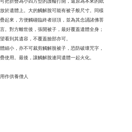
可把折疊為小四方型的護輪打開，還原為本來的紙
放於遺體上。大的觸解脫可能有被子般尺寸。同樣
疊起來，方便觸碰臨終者頭頂，並為其念誦諸佛菩
言。對方離世後，張開被子，最好覆蓋遺體全身；
望看到其遺容，不覆蓋臉部亦可。

體細小，亦不可裁剪觸解脫被子，恐防破壞咒字，
疊使用。最後，讓觸解脫連同遺體一起火化。

用作供養僧人
