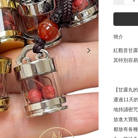
簡介
紅觀音甘露
其特別容易
【甘露丸的
通過11天
地持誦密咒
放進大寶瓶
都放有各種