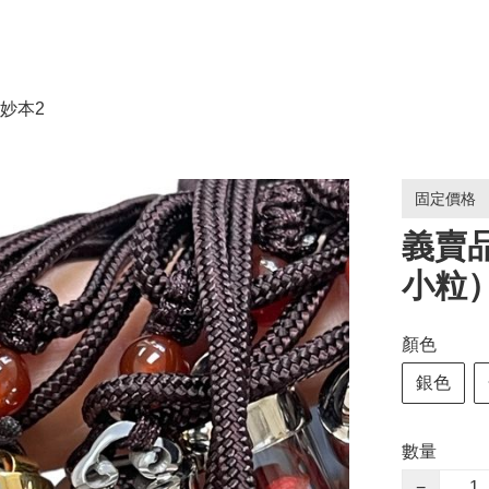
妙本2
固定價格
義賣
小粒
顏色
銀色
數量
−