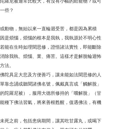
陀羅尼被通常比較大，有沒有小幅的給寵物？或可
些？ 

或動物，無始以來一直輪迴受苦，都是因為累積
因是煩惱，煩惱的根本是我執，我執源於不明心性
若能在生時如理聞思修，證悟諸法實性，即能斷除
消除我執、煩惱、業、痛苦。這樣才是解脫輪迴怖
方法。

佛陀具足大悲及方便善巧，讓未能如法聞思修的人
單靠念誦或聽聞諸佛名號，佩戴真言或「觸解脫」
的陀羅尼被），服用大德所修持的「嚐解脫」（甘
能種下佛法習氣，將來善根甦醒，值遇佛法，有機
未死之前，包括患病期間，讓其吃甘露丸，或喝下