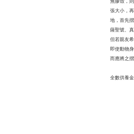
無膠殼，則
張大小，再
地，首先摺
薩聖號、真
但若親友希
即使動物身
而應將之摺
全數供養金