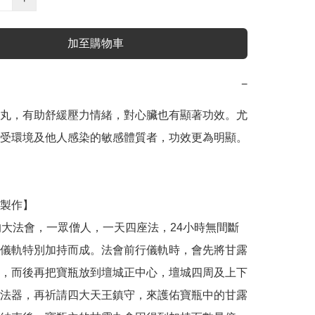
加至購物車
−
丸，有助舒緩壓力情緒，對心臟也有顯著功效。尤
受環境及他人感染的敏感體質者，功效更為明顯。

製作】

的大法會，一眾僧人，一天四座法，24小時無間斷
儀軌特別加持而成。法會前行儀軌時，會先將甘露
，而後再把寶瓶放到壇城正中心，壇城四周及上下
法器，再祈請四大天王鎮守，來護佑寶瓶中的甘露