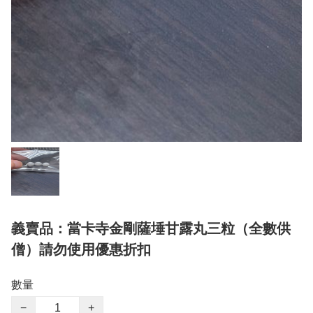
義賣品：當卡寺金剛薩埵甘露丸三粒（全數供
僧）請勿使用優惠折扣
數量
−
+