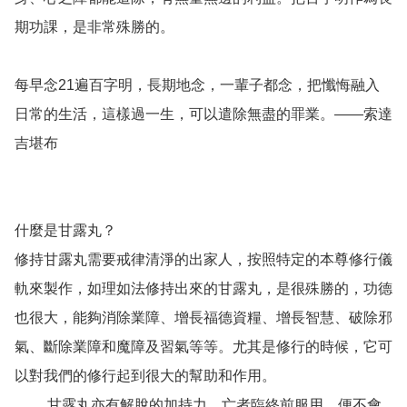
期功課，是非常殊勝的。

每早念21遍百字明，長期地念，一輩子都念，把懺悔融入
日常的生活，這樣過一生，可以遣除無盡的罪業。——索達
吉堪布

什麼是甘露丸？

修持甘露丸需要戒律清淨的出家人，按照特定的本尊修行儀
軌來製作，如理如法修持出來的甘露丸，是很殊勝的，功德
也很大，能夠消除業障、增長福德資糧、增長智慧、破除邪
氣、斷除業障和魔障及習氣等等。尤其是修行的時候，它可
以對我們的修行起到很大的幫助和作用。

         甘露丸亦有解脫的加持力，亡者臨終前服用，便不會