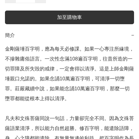
加至購物車
簡介
−
金剛薩埵百字明，應為每天必修課。如果一心專注所緣境，
不摻雜庸俗語言。一次性念滿108遍百字明，往昔所造的一
切罪障及所失毀的戒律，一定會得以清淨。這是上師金剛薩
埵親口允諾的。如果念誦10萬遍百字明，可清淨一切墮
罪。莊嚴藏續中說，如果能念誦10萬遍百字明，那麼一切
墮罪都能從根本上得以清淨。

凡夫和文殊菩薩同說一句話，力量卻完全不同。因為文殊菩
薩語業清淨，所以能力自然超勝。修百字明，能遣除語障，
身、心之障都能遣除，有無量無邊的利益。把百字明作為長