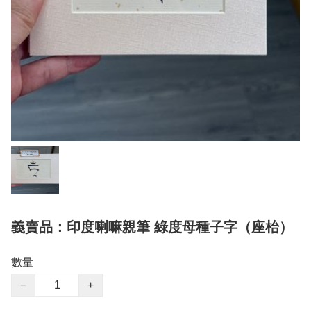
義賣品：印度喇嘛親筆 綠度母種子字（座枱）
數量
−
+