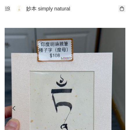
妙本 simply natural