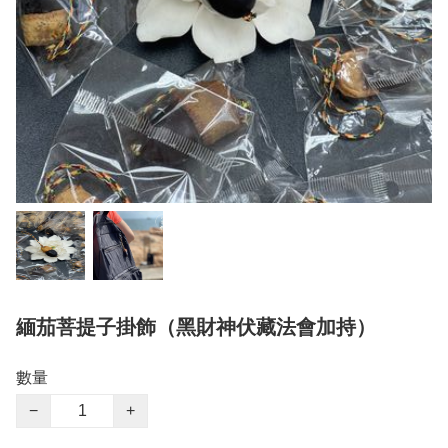
緬茄菩提子掛飾（黑財神伏藏法會加持）
數量
−
+