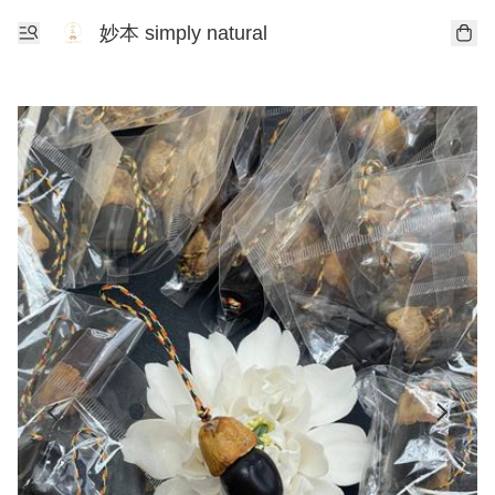
妙本 simply natural