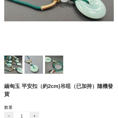
緬甸玉 平安扣（約2cm)吊咀（已加持）隨機發
貨
數量
−
+