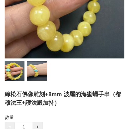
綠松石佛像雕刻+8mm 波羅的海蜜蠟手串（都
穆法王+護法殿加持）
數量
−
+