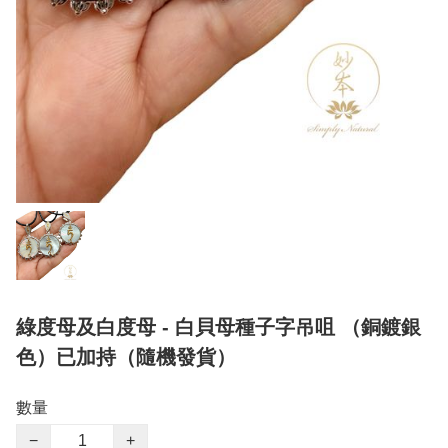
綠度母及白度母 - 白貝母種子字吊咀 （銅鍍銀
色）已加持（隨機發貨）
數量
−
+