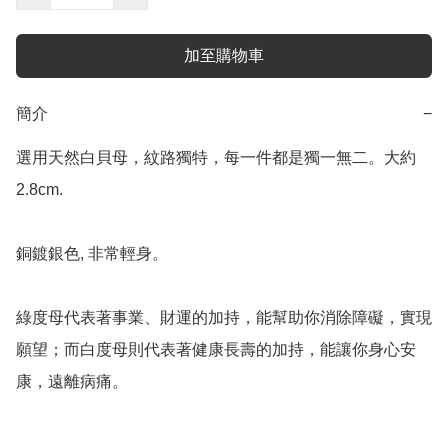
加至購物車
簡介
−
選用天然白貝母，紋路獨特，每一件都是獨一無二。大約
2.8cm.

銅鍍銀色, 非常輕身。

綠度母代表著事業、財運的加持，能幫助你消除障礙，實現
願望；而白度母則代表著健康長壽的加持，能讓你身心安
康，遠離病痛。